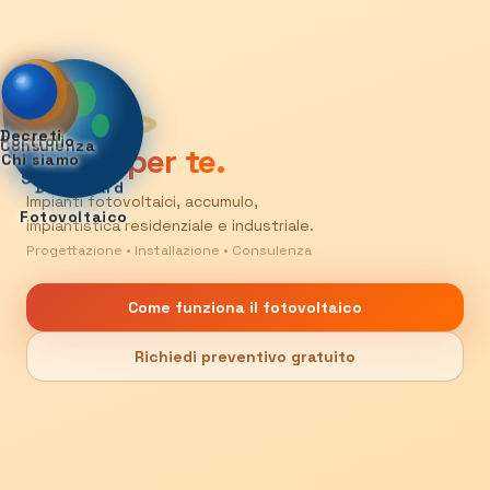
Il sole
Decreti
Portfolio
Consulenza
lavora per te.
Chi siamo
Servizi
Dashboard
Impianti fotovoltaici, accumulo,
Fotovoltaico
impiantistica residenziale e industriale.
Progettazione • Installazione • Consulenza
Come funziona il fotovoltaico
Richiedi preventivo gratuito