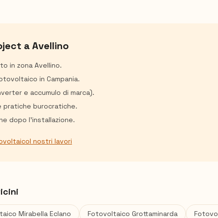
oject a
Avellino
ito in zona
Avellino
.
fotovoltaico in Campania.
inverter e accumulo di marca).
e pratiche burocratiche.
e dopo l'installazione.
ovoltaico
I nostri lavori
icini
ltaico
Mirabella Eclano
Fotovoltaico
Grottaminarda
Fotovo