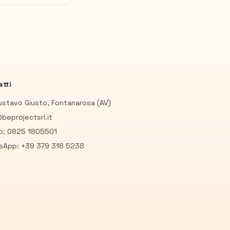
tti
ustavo Giusto, Fontanarosa (AV)
beprojectsrl.it
io: 0825 1805501
sApp: +39 379 318 5238