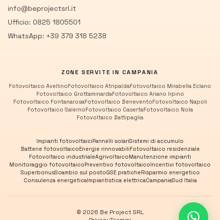
info@beprojectsrl.it
Ufficio: 0825 1805501
WhatsApp: +39 379 318 5238
ZONE SERVITE IN CAMPANIA
Fotovoltaico
Avellino
Fotovoltaico
Atripalda
Fotovoltaico
Mirabella Eclano
Fotovoltaico
Grottaminarda
Fotovoltaico
Ariano Irpino
Fotovoltaico
Fontanarosa
Fotovoltaico
Benevento
Fotovoltaico
Napoli
Fotovoltaico
Salerno
Fotovoltaico
Caserta
Fotovoltaico
Nola
Fotovoltaico
Battipaglia
Impianti fotovoltaici
Pannelli solari
Sistemi di accumulo
Batterie fotovoltaico
Energie rinnovabili
Fotovoltaico residenziale
Fotovoltaico industriale
Agrivoltaico
Manutenzione impianti
Monitoraggio fotovoltaico
Preventivo fotovoltaico
Incentivi fotovoltaico
Superbonus
Scambio sul posto
GSE pratiche
Risparmio energetico
Consulenza energetica
Impiantistica elettrica
Campania
Sud Italia
©
2026
Be Project SRL