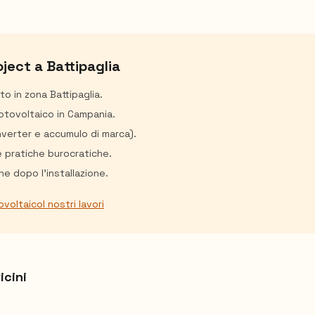
oject a
Battipaglia
ito in zona
Battipaglia
.
fotovoltaico in Campania.
inverter e accumulo di marca).
e pratiche burocratiche.
e dopo l'installazione.
ovoltaico
I nostri lavori
icini