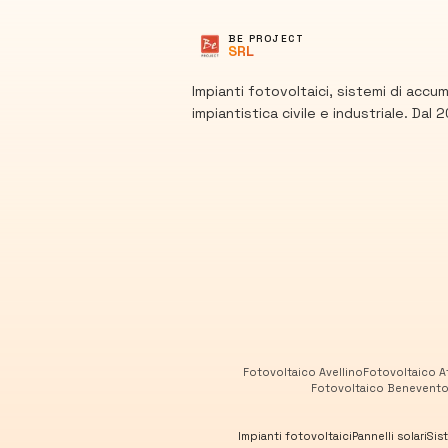
BE PROJECT
SRL
Impianti fotovoltaici, sistemi di accu
impiantistica civile e industriale. Dal 2
Fotovoltaico
Avellino
Fotovoltaico
A
Fotovoltaico
Benevent
Impianti fotovoltaici
Pannelli solari
Sis