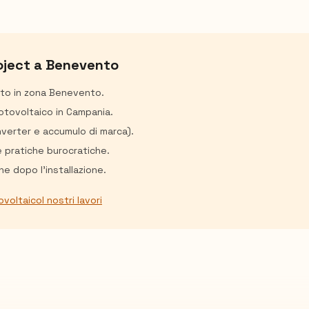
oject a
Benevento
ito in zona
Benevento
.
fotovoltaico in Campania.
inverter e accumulo di marca).
e pratiche burocratiche.
e dopo l'installazione.
ovoltaico
I nostri lavori