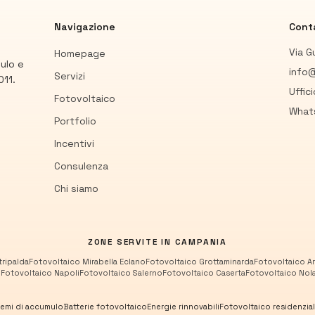
Navigazione
Conta
Via G
Homepage
mulo e
info@
Servizi
011.
Uffic
Fotovoltaico
What
Portfolio
Incentivi
Consulenza
Chi siamo
ZONE SERVITE IN CAMPANIA
tripalda
Fotovoltaico
Mirabella Eclano
Fotovoltaico
Grottaminarda
Fotovoltaico
Ar
o
Fotovoltaico
Napoli
Fotovoltaico
Salerno
Fotovoltaico
Caserta
Fotovoltaico
Nol
temi di accumulo
Batterie fotovoltaico
Energie rinnovabili
Fotovoltaico residenzia