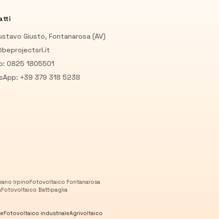
tti
ustavo Giusto, Fontanarosa (AV)
beprojectsrl.it
io: 0825 1805501
sApp: +39 379 318 5238
iano Irpino
Fotovoltaico
Fontanarosa
a
Fotovoltaico
Battipaglia
le
Fotovoltaico industriale
Agrivoltaico