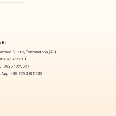
tti
ustavo Giusto, Fontanarosa (AV)
beprojectsrl.it
io: 0825 1805501
sApp: +39 379 318 5238