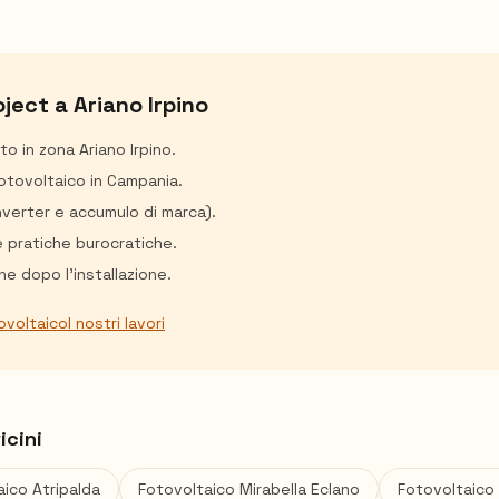
oject a
Ariano Irpino
ito in zona
Ariano Irpino
.
fotovoltaico in Campania.
inverter e accumulo di marca).
e pratiche burocratiche.
e dopo l'installazione.
ovoltaico
I nostri lavori
icini
aico
Atripalda
Fotovoltaico
Mirabella Eclano
Fotovoltaico